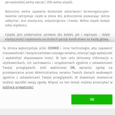
peruwiańskiej wełny owczej i 35% wełny alpaki).
Naturalna wełna zapewnia doskonałe właściwości termoregulacyjne-
świetnie zatrzymuje ciepło w zimne dni, jednocześnie pozwalając skórze
oddychać. Jest elastyczna, antyalergiczna i trwała. Wełna alpaki dodaje
miłej miękkości.
Czapka jest uniwersalna zarówno dla kobiet, jak i mężczyzn - dzięki
elastyczności i wykonaniu na drutach pasuje komfrotowo na każdą głowę.
Ta strona wykorzystuje pliki
COOKIE
i inne technologie, aby zapewnić
Zastosowałam ścisły ścieg, który chroni przed wiatrem i mrozem. Czapka
niezawodność i bezpieczeństwo naszego serwisu, mierzyć jego wydajność
sprawdzi się trakcie codziennego życia w mieście, a także podczas
i wyświetlać dopasowane treści. W tym celu zbieramy informacje o
wycieczek, spacerów i uprawiania zimowych sportów.
użytkownikach, ich zachowaniu i urządzeniach zgodnie z ustawieniami
Głębokość czapki można dowolnie kształtować za pomocą ściągacza.
Twojej przeglądarki. Jeśli wybierzesz
OK
, wyrazisz zgodę na
przetwarzanie przez Administratora serwisu Twoich danych osobowych
Łatwa w pielęgnacji - wełna jest odporna na zabrudzenia, czapkę
zgodnie z ustawieniami Twojej przeglądarki. W dowolnym momencie
wystarczy wietrzyć.
możesz wycofać swoją zgodę. Więcej na ten temat możesz przeczytać w
polityce prywatności
Możliwość dołączenia pompona w dowolnym kolorze, który będzie
doczepiany wiązaniem na kokardkę.
OK