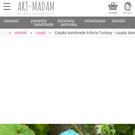
☰
nowości
prezenty
biżuteria
mieszkanie
obniżki
handmade
autorska
♡
dodatki
czapki
Czapka Handmade Euforia Turkusy - czapka da