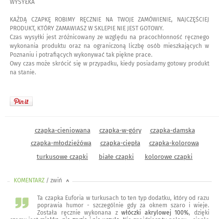
WYSYŁKA
KAŻDĄ CZAPKĘ ROBIMY RĘCZNIE NA TWOJE ZAMÓWIENIE, NAJCZĘŚCIEJ
PRODUKT, KTÓRY ZAMAWIASZ W SKLEPIE NIE JEST GOTOWY.
Czas wysyłki jest zróżnicowany ze względu na pracochłonność ręcznego
wykonania produktu oraz na ograniczoną liczbę osób mieszkających w
Poznaniu i potrafiących wykonywać tak piękne prace.
Owy czas może skrócić się w przypadku, kiedy posiadamy gotowy produkt
na stanie.
czapka-cieniowana
czapka-w-góry
czapka-damska
czapka-młodzieżówa
czapka-ciepła
czapka-kolorowa
turkusowe czapki
białe czapki
kolorowe czapki
KOMENTARZ
/ zwiń
<
Ta czapka Euforia w turkusach to ten typ dodatku, który od razu
poprawia humor - szczególnie gdy za oknem szaro i wieje.
Została ręcznie wykonana z
włóczki akrylowej 100%
, dzięki