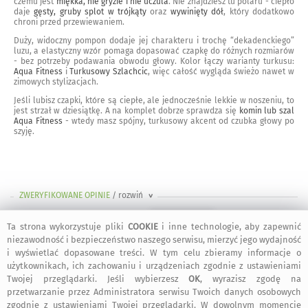
czemu jest
miękka, nie gryzie i nie uczula
. Nie znajdziesz tu polaru - ciepło
daje
gęsty, gruby splot w trójkąty
oraz
wywinięty dół
, który dodatkowo
chroni przed przewiewaniem.
Duży, widoczny pompon dodaje jej charakteru i trochę “dekadenckiego”
luzu, a elastyczny wzór pomaga dopasować czapkę do różnych rozmiarów
- bez potrzeby podawania obwodu głowy. Kolor łączy warianty turkusu:
Aqua Fitness
i
Turkusowy Szlachcic
, więc całość wygląda świeżo nawet w
zimowych stylizacjach.
Jeśli lubisz czapki, które są ciepłe, ale jednocześnie lekkie w noszeniu, to
jest strzał w dziesiątkę. A na komplet dobrze sprawdza się
komin lub szal
Aqua Fitness
- wtedy masz spójny, turkusowy akcent od czubka głowy po
szyję.
ZWERYFIKOWANE OPINIE
/ rozwiń
>
Ta strona wykorzystuje pliki
COOKIE
i inne technologie, aby zapewnić
12 lutego 2026
niezawodność i bezpieczeństwo naszego serwisu, mierzyć jego wydajność
i wyświetlać dopasowane treści. W tym celu zbieramy informacje o
użytkownikach, ich zachowaniu i urządzeniach zgodnie z ustawieniami
Twojej przeglądarki. Jeśli wybierzesz
OK
, wyrazisz zgodę na
Justyna
:
Fantastyczna czapka bardzo ciepła, taka jakiej się
przetwarzanie przez Administratora serwisu Twoich danych osobowych
spodziewałam
zgodnie z ustawieniami Twojej przeglądarki. W dowolnym momencie