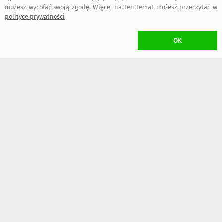
możesz wycofać swoją zgodę. Więcej na ten temat możesz przeczytać w
polityce prywatności
22 października 2024
OK
Ania
:
Starannie wykonana. Czapka zrobiona z uwzględnieniem moich
uwag dotyczących minimalnych zmian w fasonie. Pięknie zapakowana.
Szczerze polecam !
13 lutego 2024
Katarzyna
:
Piękna :)
bezpieczne
regulamin
dołącz do nas
informacje