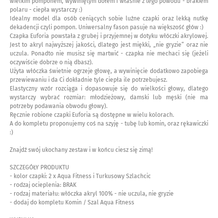
wielkim pomponem, wywiniętym dołem i właśnie z tego powodu - brakiem
polaru - ciepła wystarczy :)
Idealny model dla osób ceniących sobie luźne czapki oraz lekką nutkę
dekadencji czyli pompon. Uniwersalny fason pasuje na większość głów :)
Czapka Euforia powstała z grubej i przyjemnej w dotyku włóczki akrylowej.
Jest to akryl najwyższej jakości, dlatego jest miękki, „nie gryzie” oraz nie
uczula. Ponadto nie musisz się martwić - czapka nie mechaci się (jeżeli
oczywiście dobrze o nią dbasz).
Użyta włóczka świetnie ogrzeje głowę, a wywinięcie dodatkowo zapobiega
przewiewaniu i da Ci dokładnie tyle ciepła ile potrzebujesz.
Elastyczny wzór rozciąga i dopasowuje się do wielkości głowy, dlatego
wystarczy wybrać rozmiar: młodzieżowy, damski lub męski (nie ma
potrzeby podawania obwodu głowy).
Ręcznie robione czapki Euforia są dostępne w wielu kolorach.
A do kompletu proponujemy coś na szyję - tubę lub komin, oraz rękawiczki
:)
Znajdź swój ukochany zestaw i w końcu ciesz się zimą!
SZCZEGÓŁY PRODUKTU
- kolor czapki: 2 x Aqua Fitness i Turkusowy Szlachcic
- rodzaj ocieplenia: BRAK
- rodzaj materiału: włóczka akryl 100% - nie uczula, nie gryzie
- dodaj do kompletu Komin / Szal Aqua Fitness