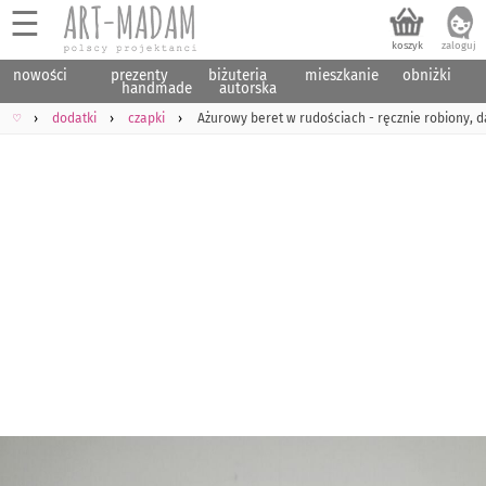
☰
nowości
prezenty
biżuteria
mieszkanie
obniżki
handmade
autorska
♡
dodatki
czapki
Ażurowy beret w rudościach - ręcznie robiony, 