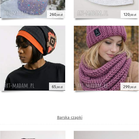
260
120
,00 zł
,00 zł
65
299
,00 zł
,00 zł
Barska czapki