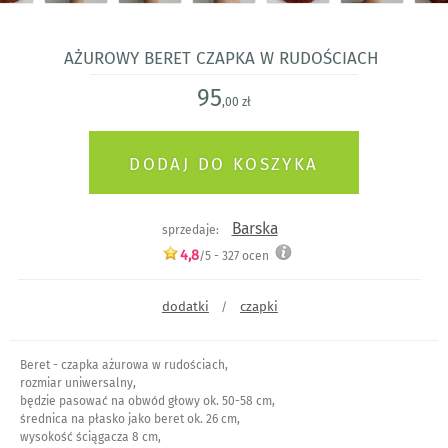
Ażurowy beret czapka w rudościach
95
,00 zł
Barska
sprzedaje:
4,8
/5 -
327
ocen
dodatki
czapki
/
Beret - czapka ażurowa w rudościach,
rozmiar uniwersalny,
będzie pasować na obwód głowy ok. 50-58 cm,
średnica na płasko jako beret ok. 26 cm,
wysokość ściągacza 8 cm,