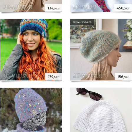
134
450
,00 zł
,00 zł
szybka wysyłka
179
156
,00 zł
,00 zł