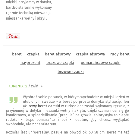
miękki, przyjemny w dotyku,
bardzo starannie wykonany
ręcznie techniką mieszaną,
mieszanka wełny i akrylu
beret
czapka
beret-ażurowy
czapka-ażurowa
rudy-beret
na-prezent
brązowe czapki
pomarańczowe czapki
beżowe czapki
KOMENTARZ
/ zwiń
<
Wyobraź sobie poranek, w którym wychodzisz w miejski dzień w
ulubionym swetrze - a beret po prostu domyka stylizację. Ten
ażurowy beret damski
w rudościach został wykonany ręcznie, z
przyjemnej w dotyku mieszanki wełny i akrylu, dzięki czemu nosi się go
komfortowo, a splot delikatnie “pracuje” na głowie. Kolorystyka to ciepłe
rudości - brąz, pomarańcz i beż - idealne, gdy chcesz wyglądać
swobodnie, ale z charakterem.
Rozmiar jest uniwersalny: pasuje na obwód ok. 50-58 cm. Beret ma też